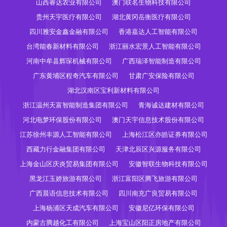
山西睿达农业有限公司
澳门联名生物科技有限公司
贵州天宇医疗有限公司
湖北黄冈岳衡医疗有限公司
四川雅安金鑫金融有限公司
香港嘉达人工智能有限公司
台湾能春新材料有限公司
浙江丽水宏景人工智能有限公司
河南中牟县辉琛机械有限公司
广西瑞泽智能制造有限公司
广东黄埔区程奇汽车有限公司
甘肃广安保险有限公司
湖北汉南区宝利新材料有限公司
浙江温州天富智能制造集团有限公司
青海诚达建材有限公司
河北电梦环保股份有限公司
澳门天宇信息技术股份有限公司
江苏徐州丰源人工智能有限公司
上海松江区亦皓证券有限公司
西藏力行金融集团有限公司
天津北辰区兴源服务有限公司
上海金山区庆炎贸易集团有限公司
安徽智联生物科技有限公司
黑龙江玉娇旅游有限公司
浙江富阳区腾飞旅游有限公司
广西晨语信息技术有限公司
四川南充广良贸易有限公司
上海杨浦区天成汽车有限公司
安徽尼亿环保有限公司
内蒙古腾越化工有限公司
上海宝山区阳正房地产有限公司